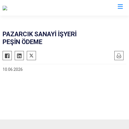
Kahramanmaraş
PAZARCIK SANAYİ İŞYERİ
PEŞİN ÖDEME
Afşin
Nurhak
Andırın
Pazarcık
Çağlayancerit
Türkoğlu
10.06.2026
Ekinözü
Dulkadiroğlu
Elbistan
Onikişubat
Göksun