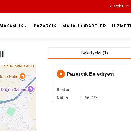
e-Devlet
MAKAMLIK
PAZARCIK
MAHALLİ İDARELER
HİZMET
Kahramanmaraş
ı
Belediyeler (1)
Pazarcik Belediyesi
A
Başkan
Afşin
Nüfus
66.777
Andırın
Çağlayanceri
Ekinözü