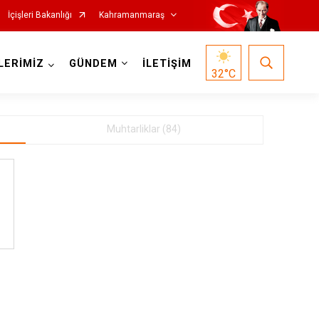
İçişleri Bakanlığı
Kahramanmaraş
LERİMİZ
GÜNDEM
İLETİŞİM
32
°C
Muhtarliklar (84)
Nurhak
76
Pazarcık
t
Türkoğlu
Dulkadiroğlu