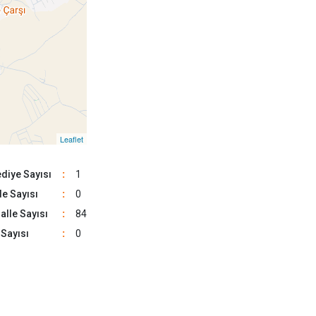
Elbistan
Göksun
Leaflet
diye Sayısı
:
1
e Sayısı
:
0
lle Sayısı
:
84
Sayısı
:
0
37