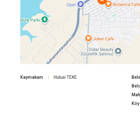
Kaymakam
:
Hulusi TEKE
Bele
Beld
Maha
Köy 