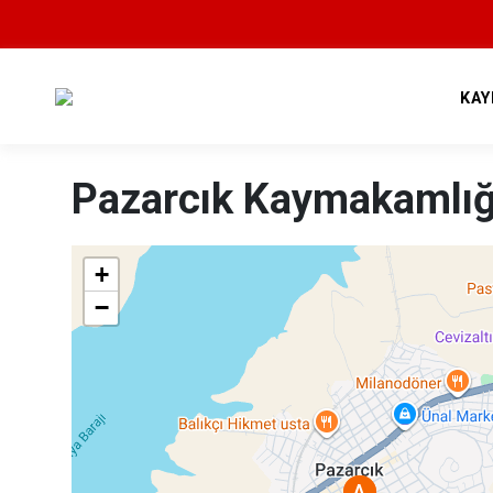
18
KAY
Pazarcık Kaymakamlığ
+
−
A
A