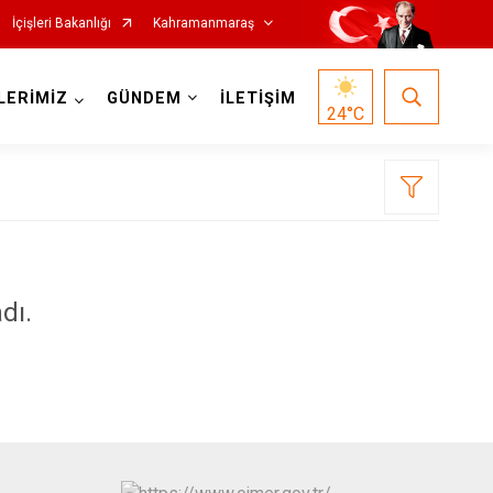
İçişleri Bakanlığı
Kahramanmaraş
LERİMİZ
GÜNDEM
İLETİŞİM
24
°C
dı.
Nurhak
Pazarcık
t
Türkoğlu
Dulkadiroğlu