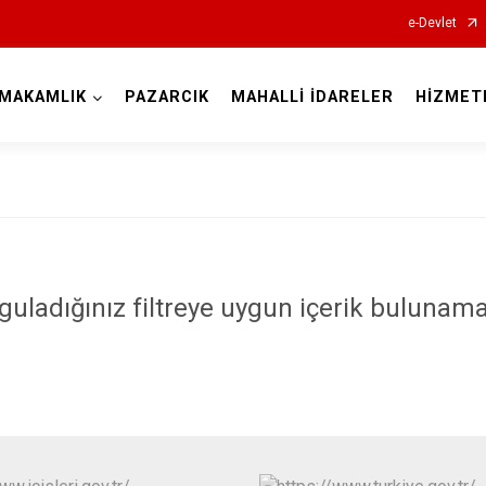
e-Devlet
MAKAMLIK
PAZARCIK
MAHALLİ İDARELER
HİZMET
Kahramanmaraş
guladığınız filtreye uygun içerik bulunama
Afşin
Andırın
Çağlayanceri
Ekinözü