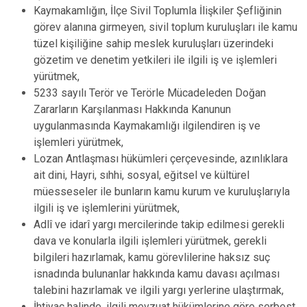
Kaymakamlığın, İlçe Sivil Toplumla İlişkiler Şefliğinin
görev alanına girmeyen, sivil toplum kuruluşları ile kamu
tüzel kişiliğine sahip meslek kuruluşları üzerindeki
gözetim ve denetim yetkileri ile ilgili iş ve işlemleri
yürütmek,
5233 sayılı Terör ve Terörle Mücadeleden Doğan
Zararların Karşılanması Hakkında Kanunun
uygulanmasında Kaymakamlığı ilgilendiren iş ve
işlemleri yürütmek,
Lozan Antlaşması hükümleri çerçevesinde, azınlıklara
ait dini, Hayri, sıhhi, sosyal, eğitsel ve kültürel
müesseseler ile bunların kamu kurum ve kuruluşlarıyla
ilgili iş ve işlemlerini yürütmek,
Adlî ve idarî yargı mercilerinde takip edilmesi gerekli
dava ve konularla ilgili işlemleri yürütmek, gerekli
bilgileri hazırlamak, kamu görevlilerine haksız suç
isnadında bulunanlar hakkında kamu davası açılması
talebini hazırlamak ve ilgili yargı yerlerine ulaştırmak,
İhtiyaç halinde, ilgili mevzuat hükümlerine göre serbest