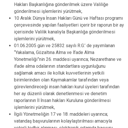
Hakları Başkanlığına gönderilmek üzere Valiliğe
gönderilmesi işlemlerini yürütmek,
10 Aralık Dünya İnsan Hakları Günü ve Haftası programı
çerçevesinde yapılan faaliyetleri içerir bir raporun bir ay
içerisinde Valilik kanalıyla Başkanlığa gönderilmesi
işlemlerini yürütmek,
01.06.2005 gün ve 25832 sayılı R.G.’ de yayımlanan
“Yakalama, Gözaltına Alma ve İfade Alma
Yönetmeliği”nin 26. maddesi uyarınca; Nezarethane ve
ifade alma odalarının standartlara uygunluğunu
sağlamak amacı ile kolluk kuvvetlerinin yetkili
birimlerinden olan Kaymakamlar tarafından veya
görevlendireceği insan hakları kurul üyeleri tarafından
her ay düzenli olarak denetlenmesi ve denetim
raporlarının İl İnsan hakları Kuruluna gönderilmesi
işlemlerini yürütmek,
İlgili Yönetmeliğin 17 ve 18. maddeleri uyarınca;
vatandaş başvurularının kolaylaştırılması amacıyla
yeterli tedbir alınması, elektronik ortamda başvuru