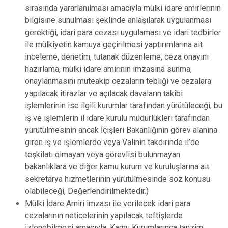
sırasında yararlanılması amacıyla mülki idare amirlerinin
bilgisine sunulması şeklinde anlaşılarak uygulanması
gerektiği, idari para cezası uygulaması ve idari tedbirler
ile mülkiyetin kamuya geçirilmesi yaptırımlarına ait
inceleme, denetim, tutanak düzenleme, ceza onayını
hazırlama, mülki idare amirinin imzasına sunma,
onaylanmasını müteakip cezaların tebliği ve cezalara
yapılacak itirazlar ve açılacak davaların takibi
işlemlerinin ise ilgili kurumlar tarafından yürütüleceği, bu
iş ve işlemlerin il idare kurulu müdürlükleri tarafından
yürütülmesinin ancak İçişleri Bakanlığının görev alanına
giren iş ve işlemlerde veya Valinin takdirinde il’de
teşkilatı olmayan veya görevlisi bulunmayan
bakanlıklara ve diğer kamu kurum ve kuruluşlarına ait
sekretarya hizmetlerinin yürütülmesinde söz konusu
olabileceği, Değerlendirilmektedir.)
Mülki İdare Amiri imzası ile verilecek idari para
cezalarının neticelerinin yapılacak teftişlerde
izlenebilmesi amacıyla, Kamu Kurumlarınca tanzim