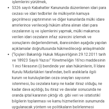
işlemlerini yürütmek,
5326 sayılı Kabahatler Kanununda düzenlenen idari para
cezası ve idari tedbirler ile mülkiyetin kamuya
geçirilmesi yaptırımının ve diğer kanunlarda mülki idare
amirlerince verileceği hüküm altına alınan idari para
cezalarının iş ve işlemlerini yapmak, mülki makamca
verilen idari cezaların infaz sürecini izlemek ve
sonuçlarını değerlendirmek, ibaresinden aşağıda yapılan
açıklamalar doğrultusunda hükmedileceği anlaşılmalıdır.
(“İçişleri Bakanlığı Hukuk Müşavirliğinin 29.12.2011 tarih
ve 18923 Sayılı Yazısı” Yönetmeliğin 16’ncı maddesinin
1 inci fıkrasının (i) bendinde yer alan hükümlerin, İl İdare
Kurulu Müdürlükleri tarafından, belli aralıklarla ilgili
kurum ve kuruluşlardan ceza onayları sayısının
istenmesi, bu cezalara karşı ne kadar itiraz olduğu, ne
kadar dava açıldığı, bu itiraz ve davalar sonucunda ne
oranda iptal kararının çıktığı vb. gibi veri ve istatistikî
bilgilerin toplanması ve kamu hizmetlerinin sunumunda
uygulanacak yöntem ve politikaların belirlenmesi