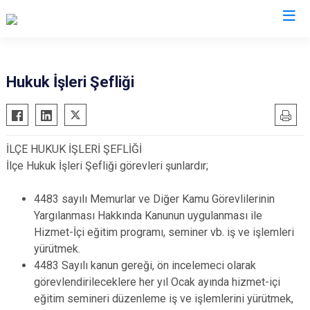
Kahramanmaraş
Hukuk İşleri Şefliği
Afşin
Nurhak
Andırın
Pazarcık
İLÇE HUKUK İŞLERİ ŞEFLİĞİ
Çağlayancerit
Türkoğlu
İlçe Hukuk İşleri Şefliği görevleri şunlardır;
Ekinözü
Dulkadiroğlu
Elbistan
Onikişubat
4483 sayılı Memurlar ve Diğer Kamu Görevlilerinin
Yargılanması Hakkında Kanunun uygulanması ile
Göksun
Hizmet-İçi eğitim programı, seminer vb. iş ve işlemleri
yürütmek.
4483 Sayılı kanun gereği, ön incelemeci olarak
görevlendirileceklere her yıl Ocak ayında hizmet-içi
eğitim semineri düzenleme iş ve işlemlerini yürütmek,