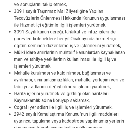
ve sonuçlarını takip etmek,
3091 sayılı Taşınmaz Mal Zilyetliğine Yapılan
Tecavüzlerin Önlenmesi Hakkında Kanunun uygulanması
ile Hizmet-İçi eğitimle ilgili işlemleri yürütmek,
3091 Sayılı kanun gereği, tahkikat ve infaz işlerinde
görevlendirileceklere her yıl Ocak ayında hizmet-içi
eğitim semineri düzenleme iş ve işlemlerini yürütmek,
Mülki idare amirlerinin muhtelif kanunlardan kaynaklanan
men ve tahliye yetkilerinin kullanılması ile ilgili iş ve
işlemleri yürütmek,
Mahalle kurulması ve kaldırılması, bağlanması ve
ayrılması, sınır anlaşmazlıkları, mahalle, yerleşim yeri ve
tabii yer adlarının değiştirilmesi işlerini yürütmek,
Harita işlerini yürütmek ve gizliliği olan haritaları
Kaymakamlık adına koruyup saklamak,
Coğrafi yer adları ile ilgili iş ve işlemleri yürütmek,
2942 sayılı Kamulaştırma Kanunu”nun ilgili maddeleri
uyarınca; tapulama veya kadastrosu yapılmamış yerlerin
durumunun tespiti için mahallin mülki amirine