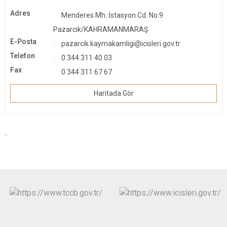
Adres
Menderes Mh. İstasyon Cd. No:9
Pazarcık/KAHRAMANMARAŞ
E-Posta
pazarcik.kaymakamligi@icisleri.gov.tr
Telefon
0 344 311 40 03
Fax
0 344 311 67 67
Haritada Gör
..