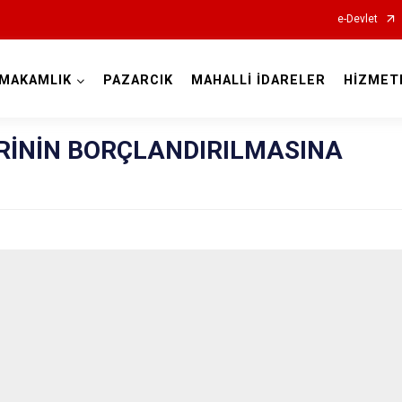
e-Devlet
MAKAMLIK
PAZARCIK
MAHALLİ İDARELER
HİZMET
Kahramanmaraş
RİNİN BORÇLANDIRILMASINA
Afşin
Andırın
Çağlayanceri
Ekinözü