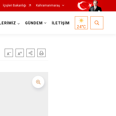
İçişleri Bakanlığı
Kahramanmaraş
LERİMİZ
GÜNDEM
İLETİŞİM
24
°C
Nurhak
Pazarcık
t
Türkoğlu
Dulkadiroğlu